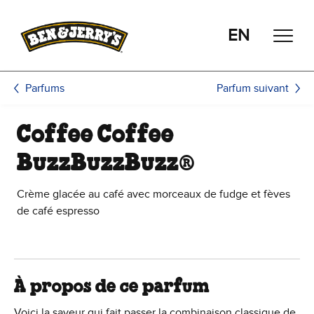
Passer le contenu principal
Afficher directement le bas de page
EN
Parfum suivant
Parfums
Coffee Coffee
BuzzBuzzBuzz®
Crème glacée au café avec morceaux de fudge et fèves
de café espresso
À propos de ce parfum
Voici la saveur qui fait passer la combinaison classique de