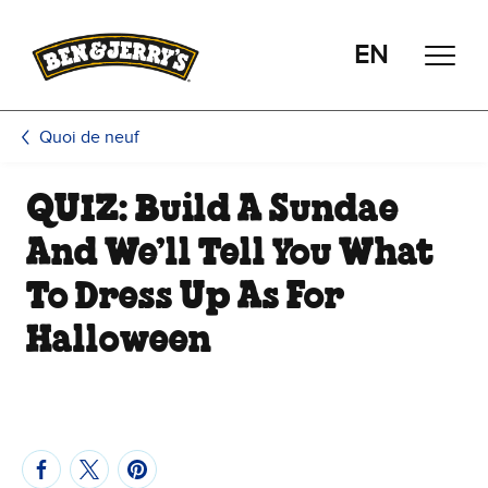
Passer le contenu principal
Afficher directement le bas de page
EN
Quoi de neuf
QUIZ: Build A Sundae
And We’ll Tell You What
To Dress Up As For
Halloween