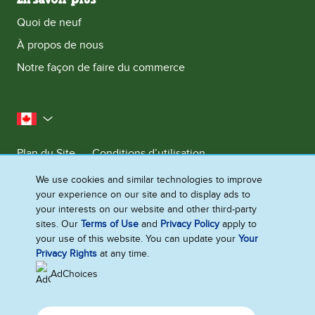
Quoi de neuf
À propos de nous
Notre façon de faire du commerce
le Canada
Plan du Site
Conditions d’utilisation
Contactez-nous
Avis de Confidentialite
We use cookies and similar technologies to improve
your experience on our site and to display ads to
Préférences en matière de cookies
your interests on our website and other third-party
sites. Our
Terms of Use
and
Privacy Policy
apply to
your use of this website. You can update your
Your
©2026 Ben & Jerry's Homemade, Inc. Tous droits réservés. Ce site Web
Privacy Rights
at any time.
s'adresse uniquement aux consommateurs canadiens de produits et
services de Ben & Jerry's Homemade, Inc. Ce site Web ne s'adresse pas
AdChoices
aux consommateurs des États-Unis et à l'extérieur du Canada.