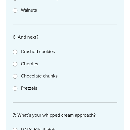
Walnuts
6: And next?
Crushed cookies
Cherries
Chocolate chunks
Pretzels
7: What’s your whipped cream approach?
LOTS. Pile it high.