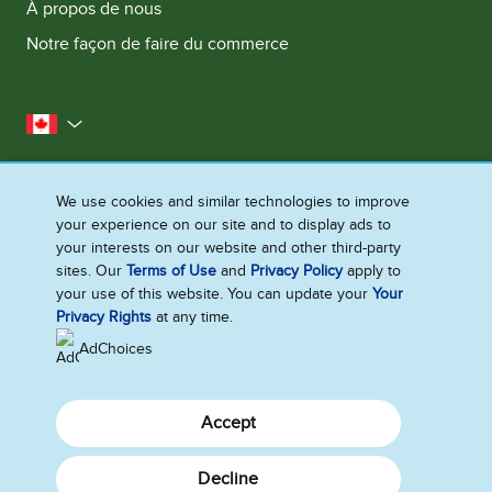
À propos de nous
Notre façon de faire du commerce
le Canada
Plan du Site
Conditions d’utilisation
We use cookies and similar technologies to improve
Contactez-nous
Avis de Confidentialite
your experience on our site and to display ads to
Préférences en matière de cookies
your interests on our website and other third-party
sites. Our
Terms of Use
and
Privacy Policy
apply to
your use of this website. You can update your
Your
Privacy Rights
at any time.
©2026 Ben & Jerry's Homemade, Inc. Tous droits réservés. Ce site Web
s'adresse uniquement aux consommateurs canadiens de produits et
AdChoices
services de Ben & Jerry's Homemade, Inc. Ce site Web ne s'adresse pas
aux consommateurs des États-Unis et à l'extérieur du Canada.
Accept
Decline