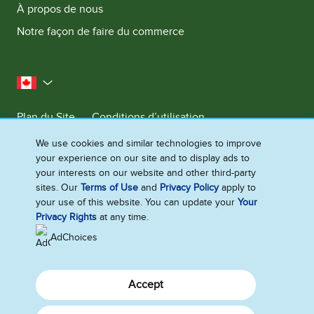
À propos de nous
Notre façon de faire du commerce
le Canada
Plan du Site
Conditions d’utilisation
Contactez-nous
Avis de Confidentialite
We use cookies and similar technologies to improve
your experience on our site and to display ads to
Préférences en matière de cookies
your interests on our website and other third-party
sites. Our
Terms of Use
and
Privacy Policy
apply to
your use of this website. You can update your
Your
©2026 Ben & Jerry's Homemade, Inc. Tous droits réservés. Ce site Web
Privacy Rights
at any time.
s'adresse uniquement aux consommateurs canadiens de produits et
services de Ben & Jerry's Homemade, Inc. Ce site Web ne s'adresse pas
AdChoices
aux consommateurs des États-Unis et à l'extérieur du Canada.
Accept